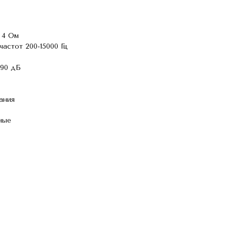
 4 Ом
астот 200-15000 Гц
 90 дБ
ания
ные