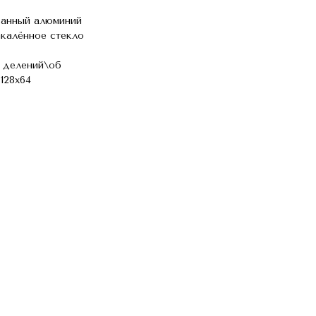
ванный алюминий
акалённое стекло
 делений\об
128х64