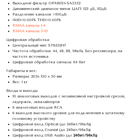
Выходной фильтр OPA1612+SA5532
Динамический диапазон чипов ЦАП: 123 дБ, 112дБ
Разделение каналов >100дБ
IMD<0.001% THD<0.001%
RMAA каналы 1-4
RMAA каналы 5-10
Цифровая обработка:
Центральный чип: STM32H7
Частота обработки: 44, 48, 88, 96кГц. Без ресемплера, на
частоте источника
Цифровая обработка сигнала: 64 бит
Габариты и вес:
Размеры: 203x 150 x 50 мм
Вес: 1 кг
Входы и выходы
10 аналоговых выходов с независимой настройкой срезов,
задержек, эквалайзеров
6 аналоговых входов RCA
6 выходов высокого уровня для подключения к штатному
головному устройству
Цифровой вход Optical (до 24бит/96кГц)
Цифровой вход Coaxial (до 24бит/96кГц)
Цифровой вход USB Audio (до
24бит/96кГц
)