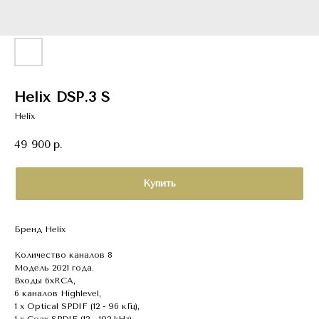
Helix DSP.3 S
Helix
49 900
р.
Купить
Бренд Helix
Количество каналов 8
Модель 2021 года.
Входы 6хRCA,
6 каналов Highlevel,
1 x Optical SPDIF (12 - 96 кГц),
1 x Coax SPDIF (12 - 192 kHz)