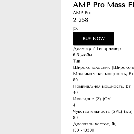
AMP Pro Mass FR
AMP Pro
2 258
р.
BUY NOW
Диаметр / Типоразмер
6,5 дюйм.
Тип
Широкополосник (Широкопо
Максимальная мощность, Вт
80
Номинальная мощность, Вт
40
Импеданс (Z) (Ом)
4
Чувствительность (SPL) (дБ)
89
Диапазон частот, Гц
130 - 13500