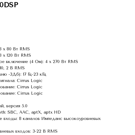
00DSP
8 х 80 Вт RMS
8 х 120 Вт RMS
е включение (4 Ом): 4 х 270 Вт RMS
10, 2 В RMS
ню -3Дб): 17 Гц-23 кГц
гнала: Cirrus Logic
вание: Cirrus Logic
вание: Cirrus Logic
й, версия 5.0
h: SBC, AAC, aptX, aptx HD
е входы: 8 каналов Импеданс высокоуровневых
вневых входов: 3-22 В RMS