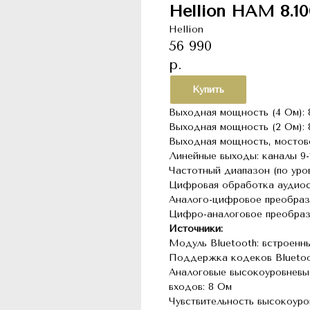
Hellion HAM 8.1
Hellion
56 990
р.
Купить
Выходная мощность (4 Ом): 
Выходная мощность (2 Ом): 
Выходная мощность, мостово
Линейные выходы: каналы 9-
Частотный диапазон (по уров
Цифровая обработка аудиоси
Аналого-цифровое преобразо
Цифро-аналоговое преобразо
Источники:
Модуль Bluetooth: встроенны
Поддержка кодеков Bluetoot
Аналоговые высокоуровневы
входов: 8 Ом
Чувствительность высокоуро