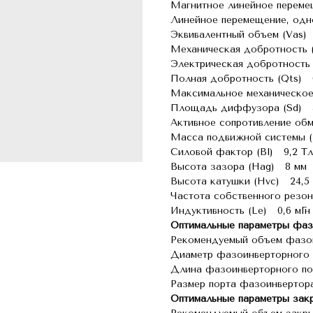
Магнитное линейное переме
Линейное перемещение, одн
Эквивалентный объем (Vas)
Механическая добротность 
Электрическая добротность
Полная добротность (Qts) 
Максимальное механическое
Площадь диффузора (Sd) 
Активное сопротивление об
Масса подвижной системы 
Силовой фактор (Bl) 9,2 Т
Высота зазора (Hag) 8 мм
Высота катушки (Hvc) 24,5
Частота собственного резо
Индуктивность (Le) 0,6 мГн
Оптимальные параметры фаз
Рекомендуемый объем фазо
Диаметр фазоинверторного 
Длина фазоинверторного п
Размер порта фазоинвертора
Оптимальные параметры зак