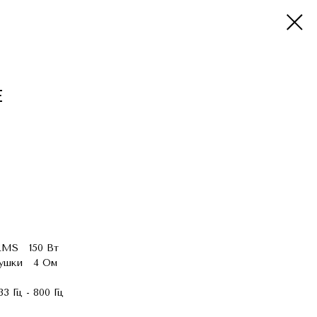
E
RMS 150 Вт
тушки 4 Ом
 Гц - 800 Гц