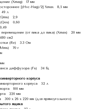
щение (Xmag) 17 мм
остороннее [(Hvc-Hag)/2] Xmax 8,5 мм
 49 л
(Qms) 2,9
 (Qes) 0,60
0,49
 перемещение (от пика до пика) (Xmax) 20 мм
480 см2
мотки (Re) 3.3 Ом
(Mms) 70 г
лм
 мм
нанса диффузора (Fs) 34 Гц
оинверторного корпуса
инверторного корпуса 52 л
порта 100 мм
орта 220 мм
 300 x 26 х 220 мм (для прямоугольного)
рытого ящика