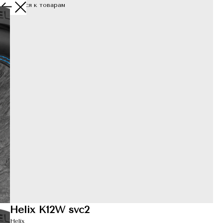
Вернуться к товарам
Helix K12W svc2
Helix