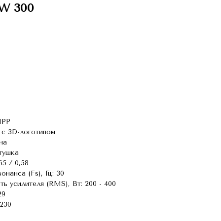
IW 300
MPP
с 3D-логотипом
на
тушка
65 / 0,58
нанса (Fs), Гц: 30
 усилителя (RMS), Вт: 200 - 400
29
230