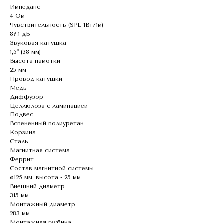
Импеданс
4 Ом
Чувствительность (SPL 1Вт/1м)
87,1 дБ
Звуковая катушка
1,5" (38 мм)
Высота намотки
25 мм
Провод катушки
Медь
Диффузор
Целлюлоза с ламинацией
Подвес
Вспененный полиуретан
Корзина
Сталь
Магнитная система
Феррит
Состав магнитной системы
ø125 мм, высота - 25 мм
Внешний диаметр
315 мм
Монтажный диаметр
283 мм
Монтажная глубина