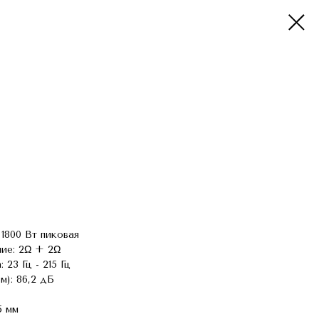
1800 Вт пиковая
ие: 2Ω + 2Ω
23 Гц - 215 Гц
 м): 86,2 дБ
5 мм