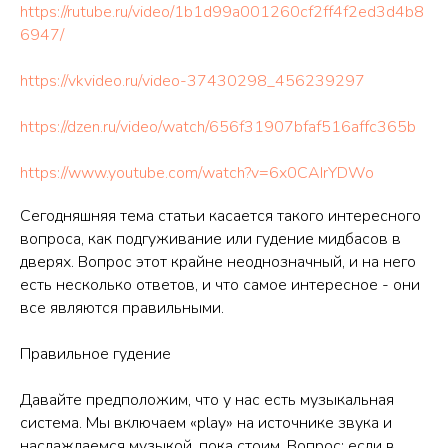
https://rutube.ru/video/1b1d99a001260cf2ff4f2ed3d4b8
6947/
https://vkvideo.ru/video-37430298_456239297
https://dzen.ru/video/watch/656f31907bfaf516affc365b
https://www.youtube.com/watch?v=6x0CAIrYDWo
Сегодняшняя тема статьи касается такого интересного
вопроса, как подгуживание или гудение мидбасов в
дверях. Вопрос этот крайне неоднозначный, и на него
есть несколько ответов, и что самое интересное - они
все являются правильными.
Правильное гудение
Давайте предположим, что у нас есть музыкальная
система. Мы включаем «play» на источнике звука и
наслаждаемся музыкой, пока стоим. Вопрос: если в