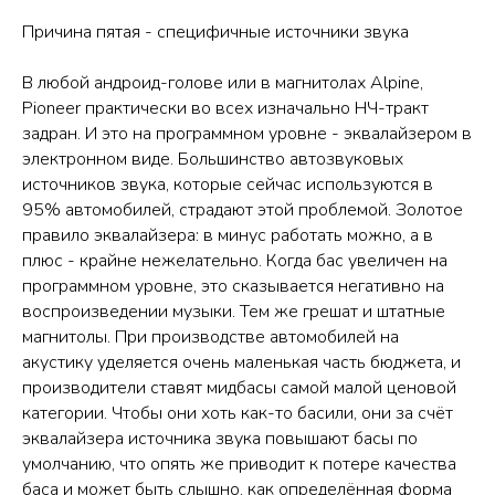
Причина пятая - специфичные источники звука
В любой андроид-голове или в магнитолах Alpine,
Pioneer практически во всех изначально НЧ-тракт
задран. И это на программном уровне - эквалайзером в
электронном виде. Большинство автозвуковых
источников звука, которые сейчас используются в
95% автомобилей, страдают этой проблемой. Золотое
правило эквалайзера: в минус работать можно, а в
плюс - крайне нежелательно. Когда бас увеличен на
программном уровне, это сказывается негативно на
воспроизведении музыки. Тем же грешат и штатные
магнитолы. При производстве автомобилей на
акустику уделяется очень маленькая часть бюджета, и
производители ставят мидбасы самой малой ценовой
категории. Чтобы они хоть как-то басили, они за счёт
эквалайзера источника звука повышают басы по
умолчанию, что опять же приводит к потере качества
баса и может быть слышно, как определённая форма