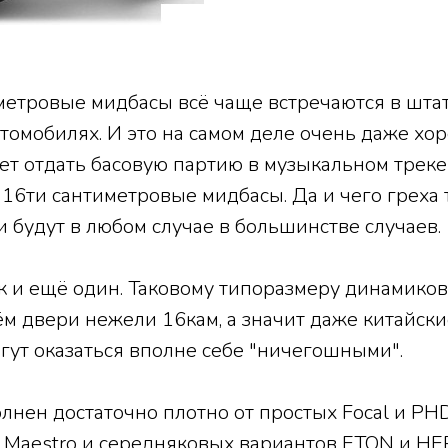
метровые мидбасы всё чаще встречаются в шта
томобилях. И это на самом деле очень даже хор
т отдать басовую партию в музыкальном треке
16ти сантиметровые мидбасы. Да и чего греха 
 будут в любом случае в большинстве случаев.
к и ещё один. Таковому типоразмеру динамико
ём двери нежели 16кам, а значит даже китайск
гут оказаться вполне себе "ничегошными".
лнен достаточно плотно от простых Focal и PH
 Maestro и середняковых вариантов ETON и HE