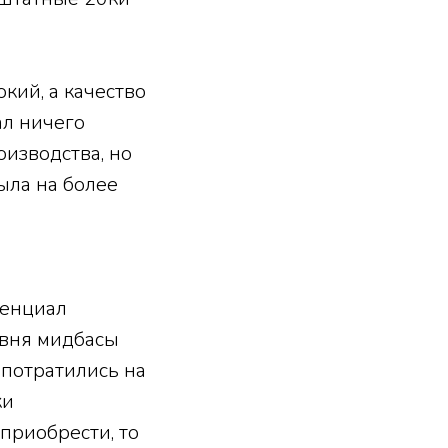
кий, а качество
ал ничего
оизводства, но
ыла на более
тенциал
овня мидбасы
 потратились на
ки
 приобрести, то