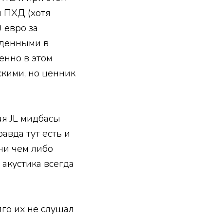
и ПХД (хотя
 евро за
еденными в
енно в этом
скими, но ценник
ая JL мидбасы
авда тут есть и
 ни чем либо
акустика всегда
лго их не слушал