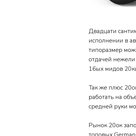
Двадцати санти
исполнении в ав
типоразмер може
отдачей нежели 
16ых мидов 20ки
Так же плюс 20о
работать на объ
средней руки мо
Рынок 20ок запо
топовых German