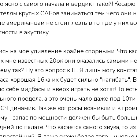
тало ясно с самого начала и вердикт такой! Кесарю
телям крутых САБов заниматься тем чего они не
 американцам не стоит лезть в то, где у них в
ности в акустику.
сь на моё удивление крайне спорными. Что ка
ех мне известных 20ок они оказались самыми не
му так? Ну это вопрос к JL. Я лишь могу конста
баса хорошая 16ка их будет сильно "нагибать". 
 по себе мидбасы и вверх играть не хотят! То ест
льного предела, а это очень мало даже под 10т
Ч динамик. Так же вопросы возникли и к громк
му - запас по мощности должен бы быть больши
дний по палате. Что касается самого звука, то и
простейший. Я даже скажу более того - многие