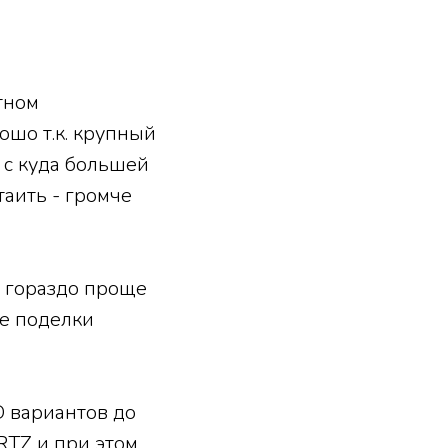
тном
ошо т.к. крупный
 с куда большей
таить - громче
в гораздо проще
ие поделки
D вариантов до
RTZ и при этом