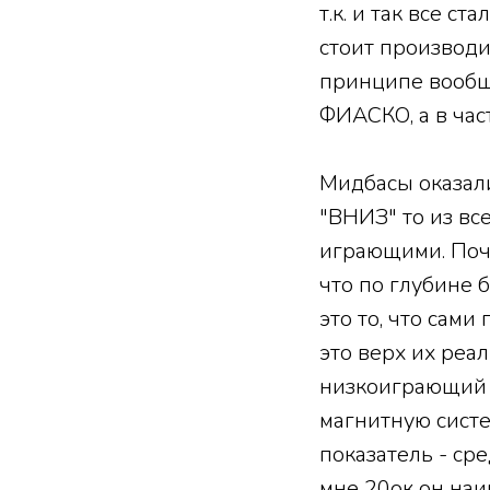
т.к. и так все с
стоит производи
принципе вообще
ФИАСКО, а в част
Мидбасы оказали
"ВНИЗ" то из вс
играющими. Поче
что по глубине 
это то, что сами
это верх их реа
низкоиграющий С
магнитную систе
показатель - сре
мне 20ок он наи