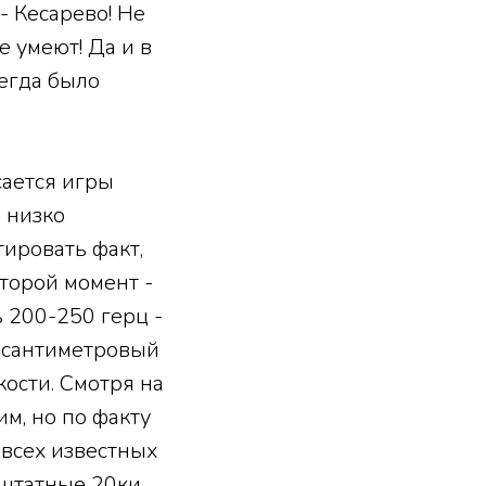
 - Кесарево! Не
 умеют! Да и в
сегда было
сается игры
 низко
тировать факт,
Второй момент -
ь 200-250 герц -
и сантиметровый
ости. Смотря на
м, но по факту
з всех известных
 штатные 20ки