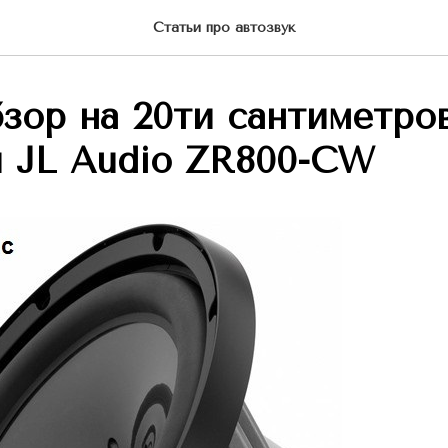
Статьи про автозвук
зор на 20ти сантиметро
 JL Audio ZR800-CW