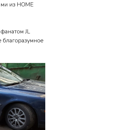
тами из HOME
 фанатом JL
е благоразумное