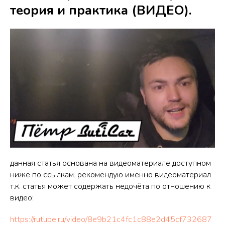
теория и практика (ВИДЕО).
данная статья основана на видеоматериале доступном
ниже по ссылкам. рекомендую именно видеоматериал
т.к. статья может содержать недочёта по отношению к
видео:
https://rutube.ru/video/8e9b21c4fc1c88e2d45cf732687