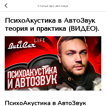
Статьи про автозвук
ПсихоАкустика в АвтоЗвук
теория и практика (ВИДЕО).
ПсихоАкустика в АвтоЗвук