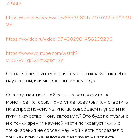
7f56b/
https://dzen.ru/video/watch/65538631e497022ae89448
25
https://vkvideo.ru/video-37430298_456239296
https://www.youtube.com/watch?
v=ORW1gGVSmXg&t=2s
Сегодня очень интересная тема - психоакустика. Это
наука о том, как мы воспринимаем звук.
Она скучная, но в ней есть несколько хитрых
моментов, которые помогут автозвуковикам ответить
на вопрос: почему мы иногда совершаем глупости на
пути к качественному автозвуку? Это будет актуально
и с точки зрения научной части психоакустики, и с
точки зрения не совсем научной - есть подраздел о
том, как психика человека реагирует на аспекты,