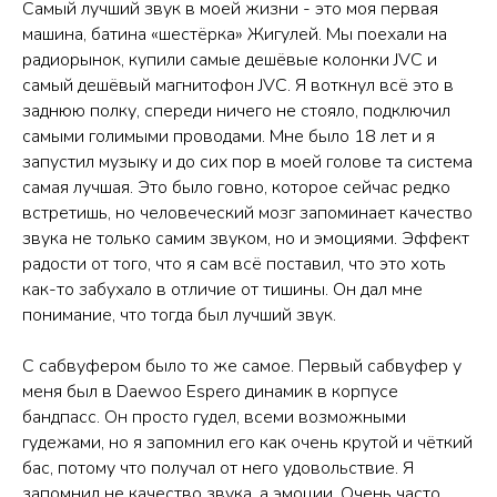
Самый лучший звук в моей жизни - это моя первая
машина, батина «шестёрка» Жигулей. Мы поехали на
радиорынок, купили самые дешёвые колонки JVC и
самый дешёвый магнитофон JVC. Я воткнул всё это в
заднюю полку, спереди ничего не стояло, подключил
самыми голимыми проводами. Мне было 18 лет и я
запустил музыку и до сих пор в моей голове та система
самая лучшая. Это было говно, которое сейчас редко
встретишь, но человеческий мозг запоминает качество
звука не только самим звуком, но и эмоциями. Эффект
радости от того, что я сам всё поставил, что это хоть
как-то забухало в отличие от тишины. Он дал мне
понимание, что тогда был лучший звук.
С сабвуфером было то же самое. Первый сабвуфер у
меня был в Daewoo Espero динамик в корпусе
бандпасс. Он просто гудел, всеми возможными
гудежами, но я запомнил его как очень крутой и чёткий
бас, потому что получал от него удовольствие. Я
запомнил не качество звука, а эмоции. Очень часто