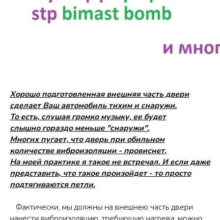
Хорошо подготовленная внешняя часть двери
сделает Ваш автомобиль тихим и снаружи.
То есть, слушая громко музыку, ее будет
слышно гораздо меньше "снаружи".
Многих пугает, что дверь при обильном
количестве виброизоляции - провиснет.
На моей практике я такое не встречал. И если даже
представить, что такое произойдет - то просто
подтягиваются петли.
Фактически, мы должны на внешнею часть двери
нанести виброизоляцию, требующую нагрева, можно