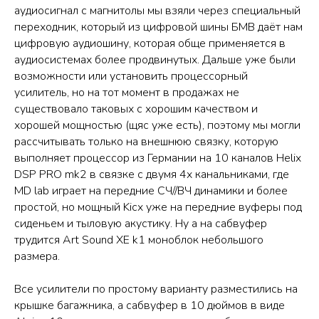
аудиосигнал с магнитолы мы взяли через специальный
переходник, который из цифровой шины БМВ даёт нам
цифровую аудиошину, которая обще применяется в
аудиосистемах более продвинутых. Дальше уже были
возможности или установить процессорный
усилитель, но на тот момент в продажах не
существовало таковых с хорошим качеством и
хорошей мощностью (щяс уже есть), поэтому мы могли
рассчитывать только на внешнюю связку, которую
выполняет процессор из Германии на 10 каналов Helix
DSP PRO mk2 в связке с двумя 4х канальниками, где
MD lab играет на передние СЧ//ВЧ динамики и более
простой, но мощный Kicx уже на передние вуферы под
сиденьем и тыловую акустику. Ну а на сабвуфер
трудится Art Sound XE k1 моноблок небольшого
размера.
Все усилители по простому варианту разместились на
крышке багажника, а сабвуфер в 10 дюймов в виде