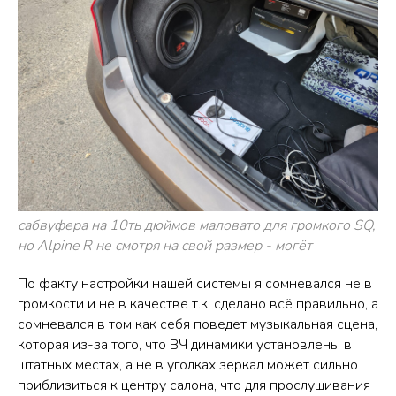
сабвуфера на 10ть дюймов маловато для громкого SQ,
но Alpine R не смотря на свой размер - могёт
По факту настройки нашей системы я сомневался не в
громкости и не в качестве т.к. сделано всё правильно, а
сомневался в том как себя поведет музыкальная сцена,
которая из-за того, что ВЧ динамики установлены в
штатных местах, а не в уголках зеркал может сильно
приблизиться к центру салона, что для прослушивания