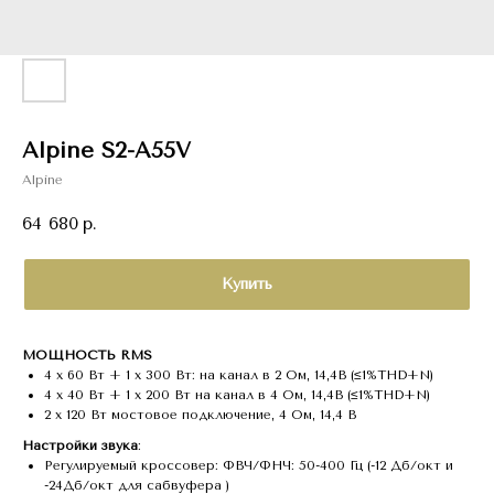
Alpine S2-A55V
Alpine
64 680
р.
Купить
МОЩНОСТЬ RMS
4 x 60 Вт + 1 x 300 Вт: на канал в 2 Ом, 14,4В (≤1%THD+N)
4 x 40 Вт + 1 x 200 Вт на канал в 4 Ом, 14,4В (≤1%THD+N)
2 x 120 Вт мостовое подключение, 4 Ом, 14,4 В
Настройки звука
:
Регулируемый кроссовер: ФВЧ/ФНЧ: 50-400 Гц (-12 Дб/окт и
-24Дб/окт для сабвуфера )