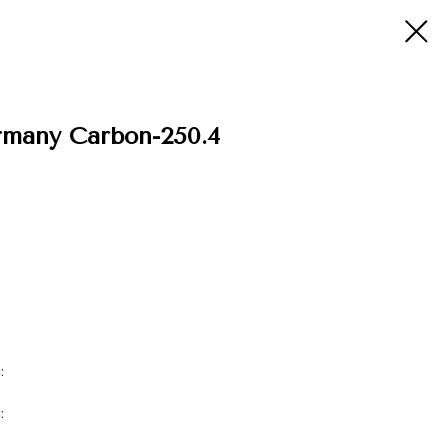
rmany Carbon-250.4
:
: