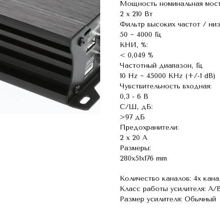
Мощность номинальная мост
2 x 210 Вт
Фильтр высоких частот / низ
50 ~ 4000 Гц
КНИ, %:
< 0,049 %
Частотный диапазон, Гц
10 Hz ~ 45000 KHz (+/-1 dB)
Чувствительность входная:
0,3 - 6 В
С/Ш, дБ:
>97 дБ
Предохранители:
2 x 20 А
Размеры:
280x51x176 mm
Количество каналов: 4х кан
Класс работы усилителя: A/
Размер усилителя: Обычный