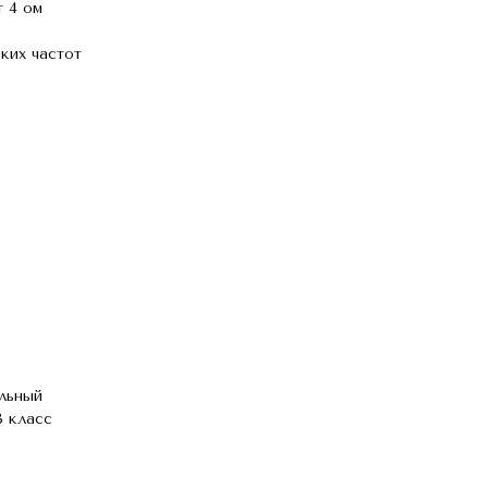
 4 ом
ких частот
альный
B класс