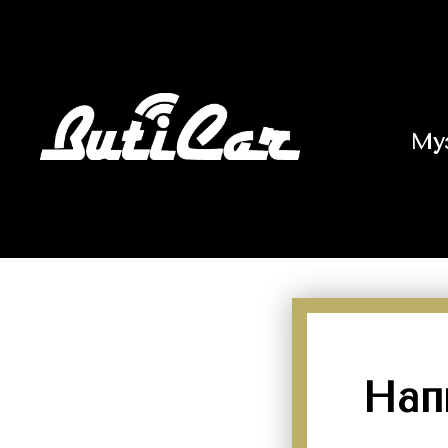
Главная
Обратная связь
→
Му
Возникли тр
Нап