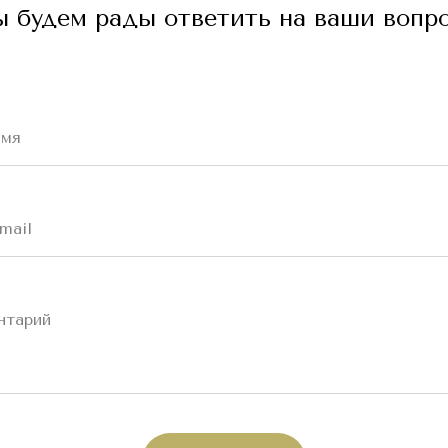
 будем рады ответить на ваши вопр
имя
mail
нтарий