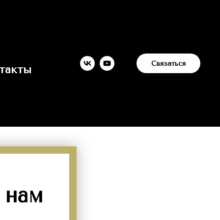
Связаться
такты
 нам